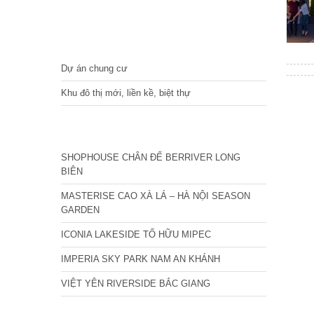
DỰ ÁN
Dự án chung cư
Khu đô thị mới, liền kề, biệt thự
CÁC DỰ ÁN MỚI NHẤT
SHOPHOUSE CHÂN ĐẾ BERRIVER LONG
BIÊN
MASTERISE CAO XÀ LÁ – HÀ NỘI SEASON
GARDEN
ICONIA LAKESIDE TỐ HỮU MIPEC
IMPERIA SKY PARK NAM AN KHÁNH
VIỆT YÊN RIVERSIDE BẮC GIANG