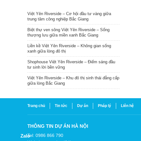
TIN NỔI BẬT
Việt Yên Riverside – Cơ hội đầu tư vàng giữa
trung tâm công nghiệp Bắc Giang
Biệt thự ven sông Việt Yên Riverside – Sống
thượng lưu giữa miền xanh Bắc Giang
Liền kề Việt Yên Riverside – Không gian sống
xanh giữa lòng đô thị
Shophouse Việt Yên Riverside – Điểm sáng đầu
tư sinh lời bền vững
Việt Yên Riverside – Khu đô thị sinh thái đẳng cấp
giữa lòng Bắc Giang
Trang chủ
Tin tức
Dự án
Pháp lý
Liên hệ
THÔNG TIN DỰ ÁN HÀ NỘI
Tel: 0986 866 790
Zalo