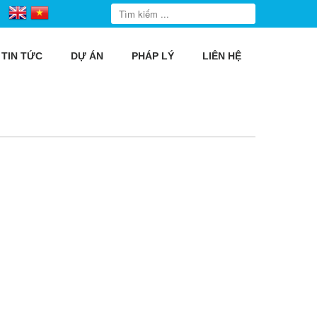
TIN TỨC
DỰ ÁN
PHÁP LÝ
LIÊN HỆ