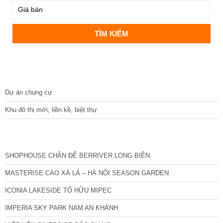
DỰ ÁN
Dự án chung cư
Khu đô thị mới, liền kề, biệt thự
CÁC DỰ ÁN MỚI NHẤT
SHOPHOUSE CHÂN ĐẾ BERRIVER LONG BIÊN
MASTERISE CAO XÀ LÁ – HÀ NỘI SEASON GARDEN
ICONIA LAKESIDE TỐ HỮU MIPEC
IMPERIA SKY PARK NAM AN KHÁNH