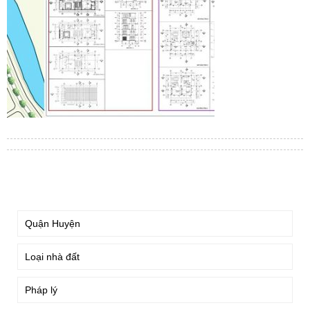
TÌM KIẾM