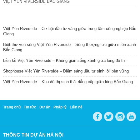
VIỆT YÊN RIVERSIDE BẮC GIANG
TIN NỔI BẬT
Việt Yên Riverside – Cơ hội đầu tư vàng giữa trung tâm công nghiệp Bắc
Giang
Biệt thự ven sông Việt Yên Riverside – Sống thượng lưu giữa miền xanh
Bắc Giang
Liền kề Việt Yên Riverside – Không gian sống xanh giữa lòng đô thị
Shophouse Việt Yên Riverside – Điểm sáng đầu tư sinh lời bền vững
Việt Yên Riverside – Khu đô thị sinh thái đẳng cấp giữa lòng Bắc Giang
Trang chủ
Tin tức
Dự án
Pháp lý
Liên hệ
THÔNG TIN DỰ ÁN HÀ NỘI