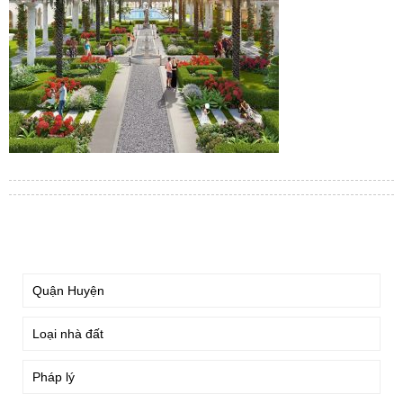
TÌM KIẾM