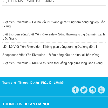
VIỆT YÊN RIVERSIDE BẮC GIANG
TIN NỔI BẬT
Việt Yên Riverside – Cơ hội đầu tư vàng giữa trung tâm công nghiệp Bắc
Giang
Biệt thự ven sông Việt Yên Riverside – Sống thượng lưu giữa miền xanh
Bắc Giang
Liền kề Việt Yên Riverside – Không gian sống xanh giữa lòng đô thị
Shophouse Việt Yên Riverside – Điểm sáng đầu tư sinh lời bền vững
Việt Yên Riverside – Khu đô thị sinh thái đẳng cấp giữa lòng Bắc Giang
Trang chủ
Tin tức
Dự án
Pháp lý
Liên hệ
THÔNG TIN DỰ ÁN HÀ NỘI