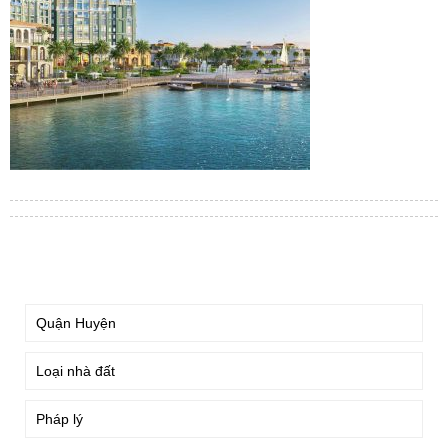
TÌM KIẾM