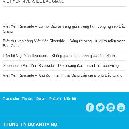
VIỆT YÊN RIVERSIDE BẮC GIANG
TIN NỔI BẬT
Việt Yên Riverside – Cơ hội đầu tư vàng giữa trung tâm công nghiệp Bắc
Giang
Biệt thự ven sông Việt Yên Riverside – Sống thượng lưu giữa miền xanh
Bắc Giang
Liền kề Việt Yên Riverside – Không gian sống xanh giữa lòng đô thị
Shophouse Việt Yên Riverside – Điểm sáng đầu tư sinh lời bền vững
Việt Yên Riverside – Khu đô thị sinh thái đẳng cấp giữa lòng Bắc Giang
Trang chủ
Tin tức
Dự án
Pháp lý
Liên hệ
THÔNG TIN DỰ ÁN HÀ NỘI