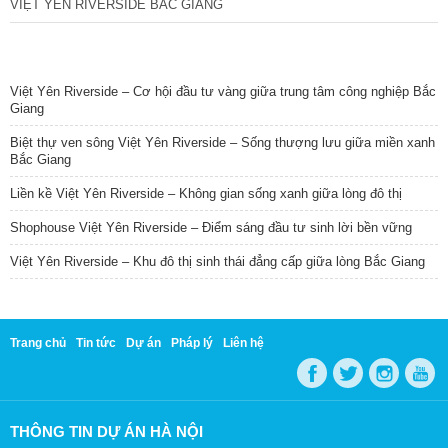
VIỆT YÊN RIVERSIDE BẮC GIANG
TIN NỔI BẬT
Việt Yên Riverside – Cơ hội đầu tư vàng giữa trung tâm công nghiệp Bắc
Giang
Biệt thự ven sông Việt Yên Riverside – Sống thượng lưu giữa miền xanh
Bắc Giang
Liền kề Việt Yên Riverside – Không gian sống xanh giữa lòng đô thị
Shophouse Việt Yên Riverside – Điểm sáng đầu tư sinh lời bền vững
Việt Yên Riverside – Khu đô thị sinh thái đẳng cấp giữa lòng Bắc Giang
Trang chủ
Tin tức
Dự án
Pháp lý
Liên hệ
THÔNG TIN DỰ ÁN HÀ NỘI