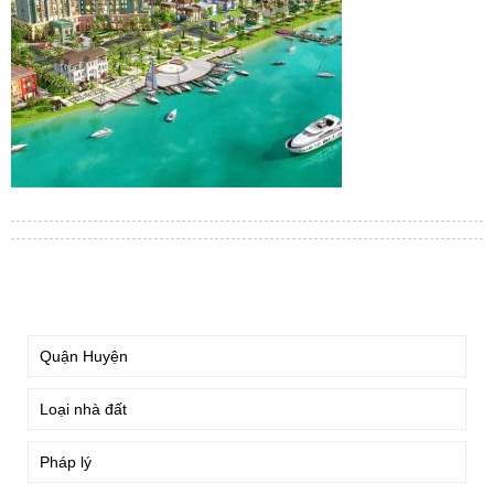
TÌM KIẾM