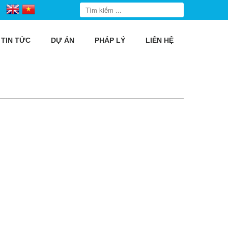
TIN TỨC
DỰ ÁN
PHÁP LÝ
LIÊN HỆ