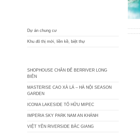
DỰ ÁN
Dự án chung cư
Khu đô thị mới, liền kề, biệt thự
CÁC DỰ ÁN MỚI NHẤT
SHOPHOUSE CHÂN ĐẾ BERRIVER LONG
BIÊN
MASTERISE CAO XÀ LÁ – HÀ NỘI SEASON
GARDEN
ICONIA LAKESIDE TỐ HỮU MIPEC
IMPERIA SKY PARK NAM AN KHÁNH
VIỆT YÊN RIVERSIDE BẮC GIANG