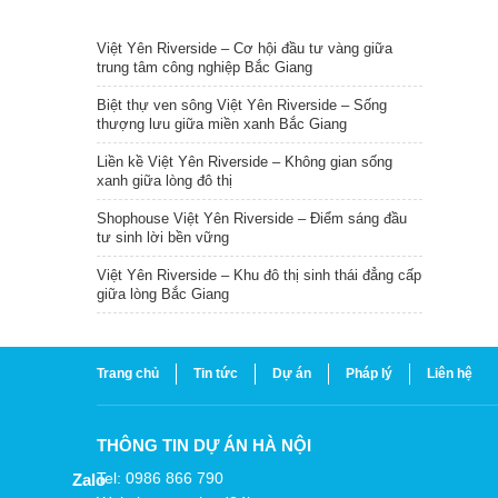
TIN NỔI BẬT
Việt Yên Riverside – Cơ hội đầu tư vàng giữa
trung tâm công nghiệp Bắc Giang
Biệt thự ven sông Việt Yên Riverside – Sống
thượng lưu giữa miền xanh Bắc Giang
Liền kề Việt Yên Riverside – Không gian sống
xanh giữa lòng đô thị
Shophouse Việt Yên Riverside – Điểm sáng đầu
tư sinh lời bền vững
Việt Yên Riverside – Khu đô thị sinh thái đẳng cấp
giữa lòng Bắc Giang
Trang chủ
Tin tức
Dự án
Pháp lý
Liên hệ
THÔNG TIN DỰ ÁN HÀ NỘI
Tel: 0986 866 790
Zalo