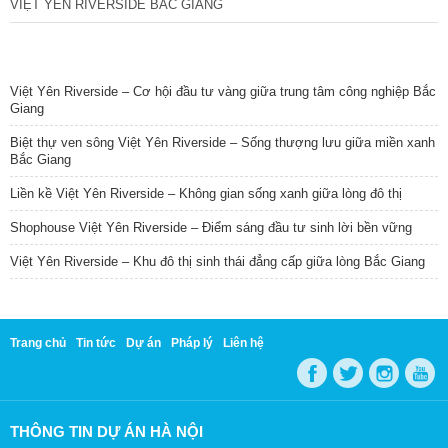
VIỆT YÊN RIVERSIDE BẮC GIANG
TIN NỔI BẬT
Việt Yên Riverside – Cơ hội đầu tư vàng giữa trung tâm công nghiệp Bắc
Giang
Biệt thự ven sông Việt Yên Riverside – Sống thượng lưu giữa miền xanh
Bắc Giang
Liền kề Việt Yên Riverside – Không gian sống xanh giữa lòng đô thị
Shophouse Việt Yên Riverside – Điểm sáng đầu tư sinh lời bền vững
Việt Yên Riverside – Khu đô thị sinh thái đẳng cấp giữa lòng Bắc Giang
Trang chủ
Tin tức
Dự án
Pháp lý
Liên hệ
THÔNG TIN DỰ ÁN HÀ NỘI