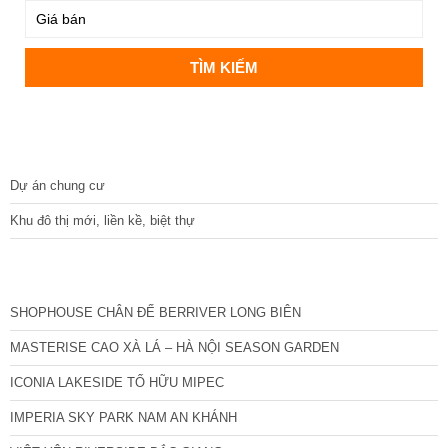
DỰ ÁN
Dự án chung cư
Khu đô thị mới, liền kề, biệt thự
CÁC DỰ ÁN MỚI NHẤT
SHOPHOUSE CHÂN ĐẾ BERRIVER LONG BIÊN
MASTERISE CAO XÀ LÁ – HÀ NỘI SEASON GARDEN
ICONIA LAKESIDE TỐ HỮU MIPEC
IMPERIA SKY PARK NAM AN KHÁNH