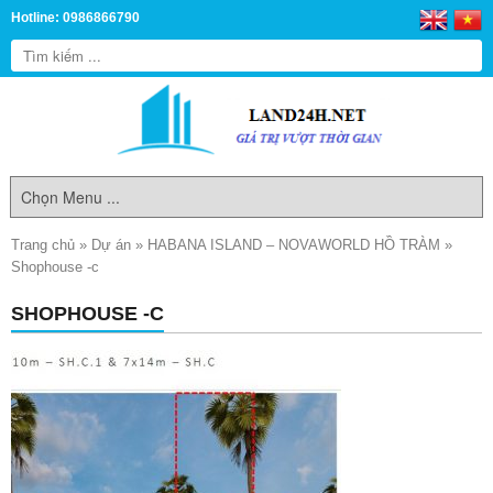
Hotline: 0986866790
Trang chủ
»
Dự án
»
HABANA ISLAND – NOVAWORLD HỒ TRÀM
»
Shophouse -c
SHOPHOUSE -C