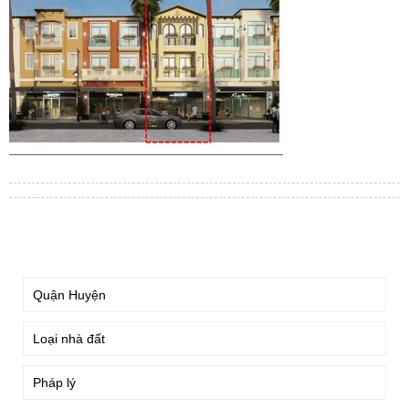
TÌM KIẾM