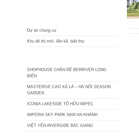
DỰ ÁN
Dự án chung cư
Khu đô thị mới, liền kề, biệt thự
CÁC DỰ ÁN MỚI NHẤT
SHOPHOUSE CHÂN ĐẾ BERRIVER LONG
BIÊN
MASTERISE CAO XÀ LÁ – HÀ NỘI SEASON
GARDEN
ICONIA LAKESIDE TỐ HỮU MIPEC
IMPERIA SKY PARK NAM AN KHÁNH
VIỆT YÊN RIVERSIDE BẮC GIANG