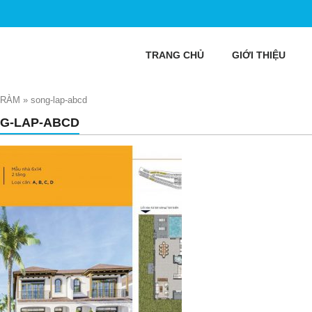
TRANG CHỦ
GIỚI THIỆU
TRÀM
»
song-lap-abcd
G-LAP-ABCD