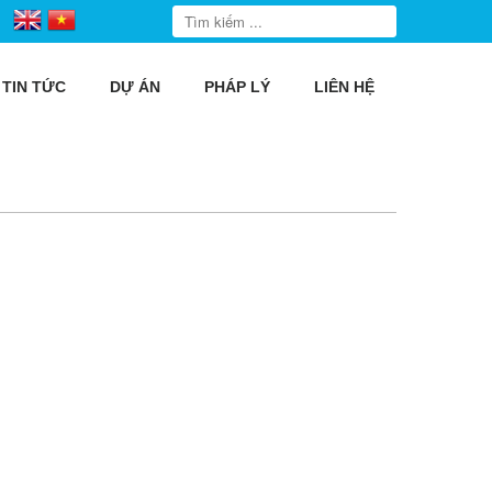
TIN TỨC
DỰ ÁN
PHÁP LÝ
LIÊN HỆ