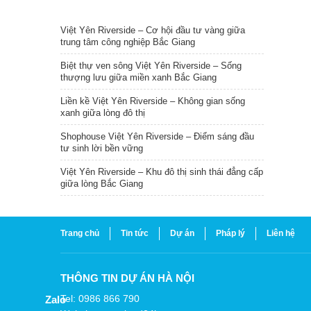
TIN NỔI BẬT
Việt Yên Riverside – Cơ hội đầu tư vàng giữa
trung tâm công nghiệp Bắc Giang
Biệt thự ven sông Việt Yên Riverside – Sống
thượng lưu giữa miền xanh Bắc Giang
Liền kề Việt Yên Riverside – Không gian sống
xanh giữa lòng đô thị
Shophouse Việt Yên Riverside – Điểm sáng đầu
tư sinh lời bền vững
Việt Yên Riverside – Khu đô thị sinh thái đẳng cấp
giữa lòng Bắc Giang
Trang chủ
Tin tức
Dự án
Pháp lý
Liên hệ
THÔNG TIN DỰ ÁN HÀ NỘI
Tel: 0986 866 790
Zalo