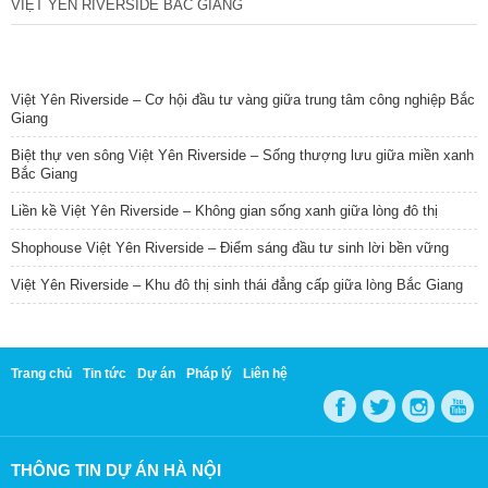
VIỆT YÊN RIVERSIDE BẮC GIANG
TIN NỔI BẬT
Việt Yên Riverside – Cơ hội đầu tư vàng giữa trung tâm công nghiệp Bắc
Giang
Biệt thự ven sông Việt Yên Riverside – Sống thượng lưu giữa miền xanh
Bắc Giang
Liền kề Việt Yên Riverside – Không gian sống xanh giữa lòng đô thị
Shophouse Việt Yên Riverside – Điểm sáng đầu tư sinh lời bền vững
Việt Yên Riverside – Khu đô thị sinh thái đẳng cấp giữa lòng Bắc Giang
Trang chủ
Tin tức
Dự án
Pháp lý
Liên hệ
THÔNG TIN DỰ ÁN HÀ NỘI