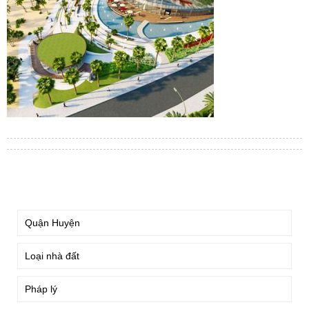
TÌM KIẾM