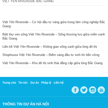
VIỆT YÊN RIVERSIDE BẮC GIANG
TIN NỔI BẬT
Việt Yên Riverside – Cơ hội đầu tư vàng giữa trung tâm công nghiệp Bắc
Giang
Biệt thự ven sông Việt Yên Riverside – Sống thượng lưu giữa miền xanh
Bắc Giang
Liền kề Việt Yên Riverside – Không gian sống xanh giữa lòng đô thị
Shophouse Việt Yên Riverside – Điểm sáng đầu tư sinh lời bền vững
Việt Yên Riverside – Khu đô thị sinh thái đẳng cấp giữa lòng Bắc Giang
Trang chủ
Tin tức
Dự án
Pháp lý
Liên hệ
THÔNG TIN DỰ ÁN HÀ NỘI