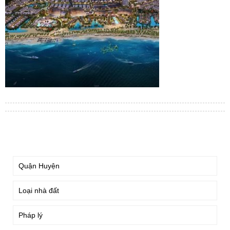
TÌM KIẾM