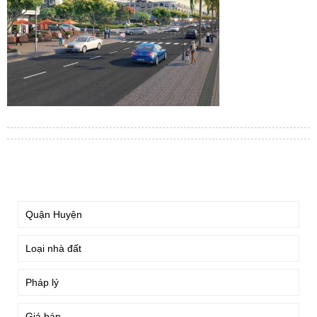
TÌM KIẾM