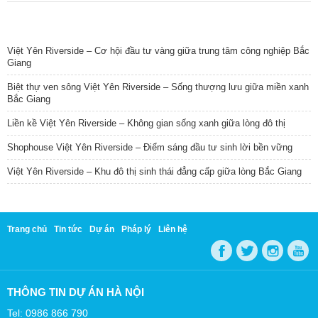
TIN NỔI BẬT
Việt Yên Riverside – Cơ hội đầu tư vàng giữa trung tâm công nghiệp Bắc
Giang
Biệt thự ven sông Việt Yên Riverside – Sống thượng lưu giữa miền xanh
Bắc Giang
Liền kề Việt Yên Riverside – Không gian sống xanh giữa lòng đô thị
Shophouse Việt Yên Riverside – Điểm sáng đầu tư sinh lời bền vững
Việt Yên Riverside – Khu đô thị sinh thái đẳng cấp giữa lòng Bắc Giang
Trang chủ
Tin tức
Dự án
Pháp lý
Liên hệ
THÔNG TIN DỰ ÁN HÀ NỘI
Tel: 0986 866 790