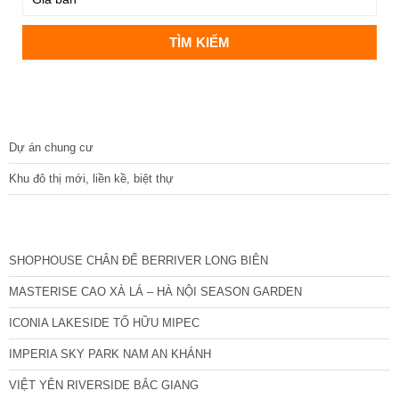
DỰ ÁN
Dự án chung cư
Khu đô thị mới, liền kề, biệt thự
CÁC DỰ ÁN MỚI NHẤT
SHOPHOUSE CHÂN ĐẾ BERRIVER LONG BIÊN
MASTERISE CAO XÀ LÁ – HÀ NỘI SEASON GARDEN
ICONIA LAKESIDE TỐ HỮU MIPEC
IMPERIA SKY PARK NAM AN KHÁNH
VIỆT YÊN RIVERSIDE BẮC GIANG