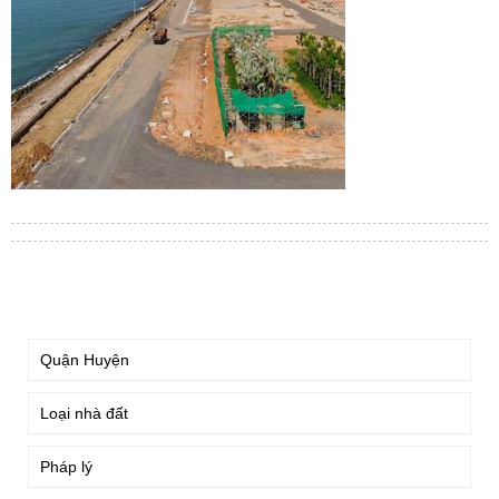
TÌM KIẾM