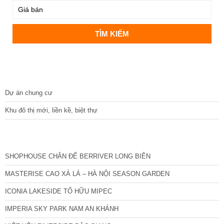
DỰ ÁN
Dự án chung cư
Khu đô thị mới, liền kề, biệt thự
CÁC DỰ ÁN MỚI NHẤT
SHOPHOUSE CHÂN ĐẾ BERRIVER LONG BIÊN
MASTERISE CAO XÀ LÁ – HÀ NỘI SEASON GARDEN
ICONIA LAKESIDE TỐ HỮU MIPEC
IMPERIA SKY PARK NAM AN KHÁNH