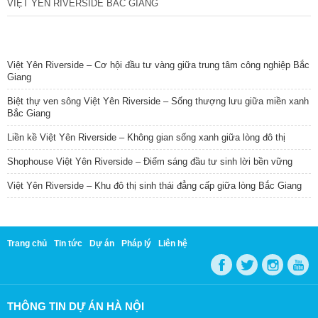
VIỆT YÊN RIVERSIDE BẮC GIANG
TIN NỔI BẬT
Việt Yên Riverside – Cơ hội đầu tư vàng giữa trung tâm công nghiệp Bắc
Giang
Biệt thự ven sông Việt Yên Riverside – Sống thượng lưu giữa miền xanh
Bắc Giang
Liền kề Việt Yên Riverside – Không gian sống xanh giữa lòng đô thị
Shophouse Việt Yên Riverside – Điểm sáng đầu tư sinh lời bền vững
Việt Yên Riverside – Khu đô thị sinh thái đẳng cấp giữa lòng Bắc Giang
Trang chủ
Tin tức
Dự án
Pháp lý
Liên hệ
THÔNG TIN DỰ ÁN HÀ NỘI