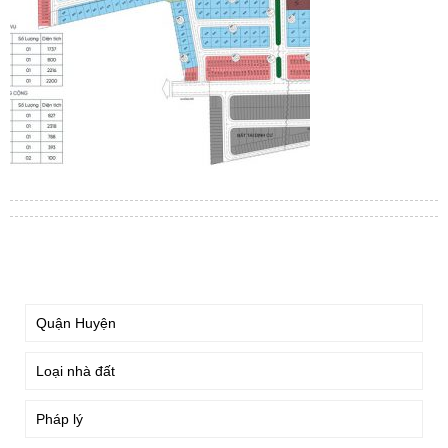
TÌM KIẾM