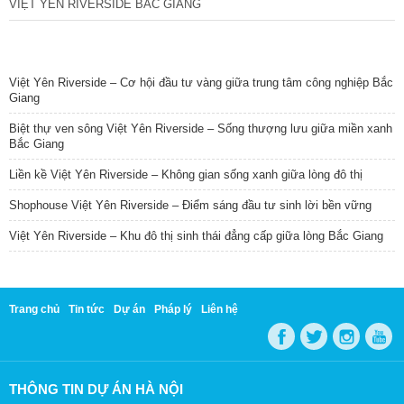
VIỆT YÊN RIVERSIDE BẮC GIANG
TIN NỔI BẬT
Việt Yên Riverside – Cơ hội đầu tư vàng giữa trung tâm công nghiệp Bắc
Giang
Biệt thự ven sông Việt Yên Riverside – Sống thượng lưu giữa miền xanh
Bắc Giang
Liền kề Việt Yên Riverside – Không gian sống xanh giữa lòng đô thị
Shophouse Việt Yên Riverside – Điểm sáng đầu tư sinh lời bền vững
Việt Yên Riverside – Khu đô thị sinh thái đẳng cấp giữa lòng Bắc Giang
Trang chủ
Tin tức
Dự án
Pháp lý
Liên hệ
THÔNG TIN DỰ ÁN HÀ NỘI