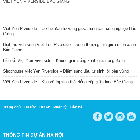
VIỆT YÊN RIVERSIDE BẮC GIANG
TIN NỔI BẬT
Việt Yên Riverside – Cơ hội đầu tư vàng giữa trung tâm công nghiệp Bắc
Giang
Biệt thự ven sông Việt Yên Riverside – Sống thượng lưu giữa miền xanh
Bắc Giang
Liền kề Việt Yên Riverside – Không gian sống xanh giữa lòng đô thị
Shophouse Việt Yên Riverside – Điểm sáng đầu tư sinh lời bền vững
Việt Yên Riverside – Khu đô thị sinh thái đẳng cấp giữa lòng Bắc Giang
Trang chủ
Tin tức
Dự án
Pháp lý
Liên hệ
THÔNG TIN DỰ ÁN HÀ NỘI