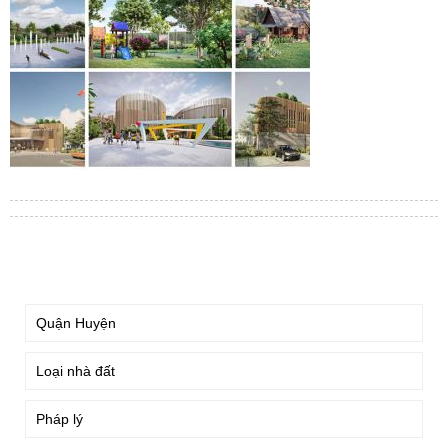
TÌM KIẾM