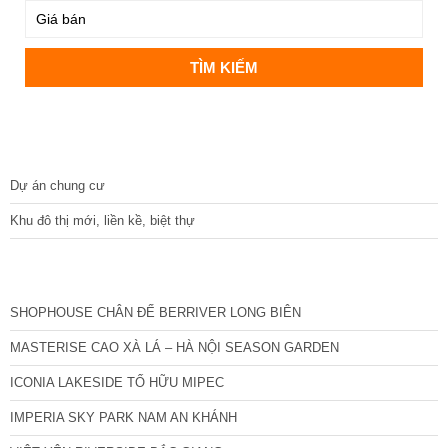
DỰ ÁN
Dự án chung cư
Khu đô thị mới, liền kề, biệt thự
CÁC DỰ ÁN MỚI NHẤT
SHOPHOUSE CHÂN ĐẾ BERRIVER LONG BIÊN
MASTERISE CAO XÀ LÁ – HÀ NỘI SEASON GARDEN
ICONIA LAKESIDE TỐ HỮU MIPEC
IMPERIA SKY PARK NAM AN KHÁNH