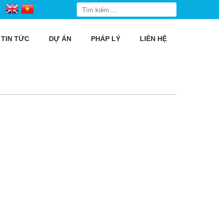
TIN TỨC
DỰ ÁN
PHÁP LÝ
LIÊN HỆ