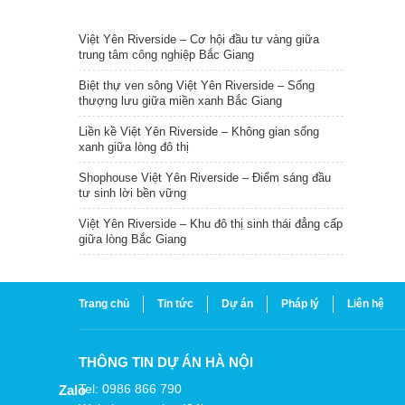
TIN NỔI BẬT
Việt Yên Riverside – Cơ hội đầu tư vàng giữa
trung tâm công nghiệp Bắc Giang
Biệt thự ven sông Việt Yên Riverside – Sống
thượng lưu giữa miền xanh Bắc Giang
Liền kề Việt Yên Riverside – Không gian sống
xanh giữa lòng đô thị
Shophouse Việt Yên Riverside – Điểm sáng đầu
tư sinh lời bền vững
Việt Yên Riverside – Khu đô thị sinh thái đẳng cấp
giữa lòng Bắc Giang
Trang chủ
Tin tức
Dự án
Pháp lý
Liên hệ
THÔNG TIN DỰ ÁN HÀ NỘI
Tel: 0986 866 790
Zalo