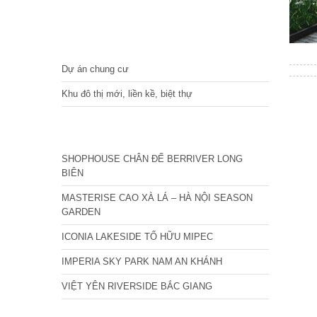
DỰ ÁN
Dự án chung cư
Khu đô thị mới, liền kề, biệt thự
CÁC DỰ ÁN MỚI NHẤT
SHOPHOUSE CHÂN ĐẾ BERRIVER LONG
BIÊN
MASTERISE CAO XÀ LÁ – HÀ NỘI SEASON
GARDEN
ICONIA LAKESIDE TỐ HỮU MIPEC
IMPERIA SKY PARK NAM AN KHÁNH
VIỆT YÊN RIVERSIDE BẮC GIANG