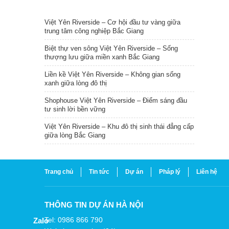
TIN NỔI BẬT
Việt Yên Riverside – Cơ hội đầu tư vàng giữa
trung tâm công nghiệp Bắc Giang
Biệt thự ven sông Việt Yên Riverside – Sống
thượng lưu giữa miền xanh Bắc Giang
Liền kề Việt Yên Riverside – Không gian sống
xanh giữa lòng đô thị
Shophouse Việt Yên Riverside – Điểm sáng đầu
tư sinh lời bền vững
Việt Yên Riverside – Khu đô thị sinh thái đẳng cấp
giữa lòng Bắc Giang
Trang chủ
Tin tức
Dự án
Pháp lý
Liên hệ
THÔNG TIN DỰ ÁN HÀ NỘI
Tel: 0986 866 790
Zalo