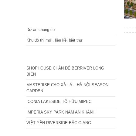
DỰ ÁN
Dự án chung cư
Khu đô thị mới, liền kề, biệt thự
CÁC DỰ ÁN MỚI NHẤT
SHOPHOUSE CHÂN ĐẾ BERRIVER LONG
BIÊN
MASTERISE CAO XÀ LÁ – HÀ NỘI SEASON
GARDEN
ICONIA LAKESIDE TỐ HỮU MIPEC
IMPERIA SKY PARK NAM AN KHÁNH
VIỆT YÊN RIVERSIDE BẮC GIANG