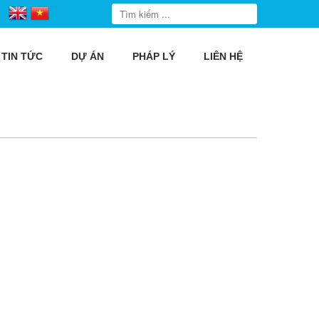
TIN TỨC
DỰ ÁN
PHÁP LÝ
LIÊN HỆ