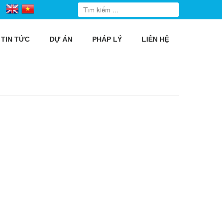
TIN TỨC
DỰ ÁN
PHÁP LÝ
LIÊN HỆ