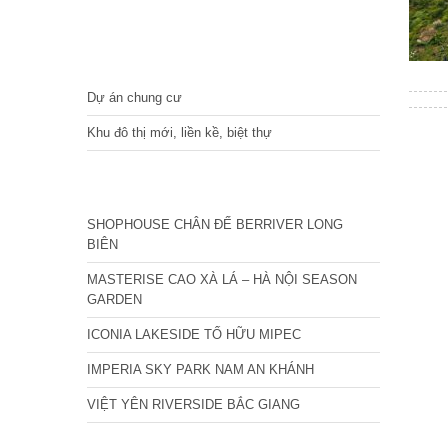
DỰ ÁN
Dự án chung cư
Khu đô thị mới, liền kề, biệt thự
CÁC DỰ ÁN MỚI NHẤT
SHOPHOUSE CHÂN ĐẾ BERRIVER LONG
BIÊN
MASTERISE CAO XÀ LÁ – HÀ NỘI SEASON
GARDEN
ICONIA LAKESIDE TỐ HỮU MIPEC
IMPERIA SKY PARK NAM AN KHÁNH
VIỆT YÊN RIVERSIDE BẮC GIANG