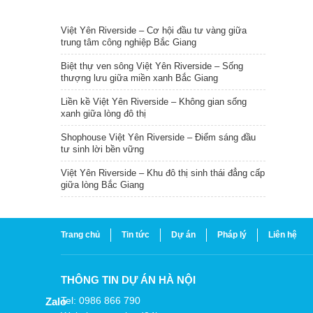
TIN NỔI BẬT
Việt Yên Riverside – Cơ hội đầu tư vàng giữa
trung tâm công nghiệp Bắc Giang
Biệt thự ven sông Việt Yên Riverside – Sống
thượng lưu giữa miền xanh Bắc Giang
Liền kề Việt Yên Riverside – Không gian sống
xanh giữa lòng đô thị
Shophouse Việt Yên Riverside – Điểm sáng đầu
tư sinh lời bền vững
Việt Yên Riverside – Khu đô thị sinh thái đẳng cấp
giữa lòng Bắc Giang
Trang chủ
Tin tức
Dự án
Pháp lý
Liên hệ
THÔNG TIN DỰ ÁN HÀ NỘI
Tel: 0986 866 790
Zalo