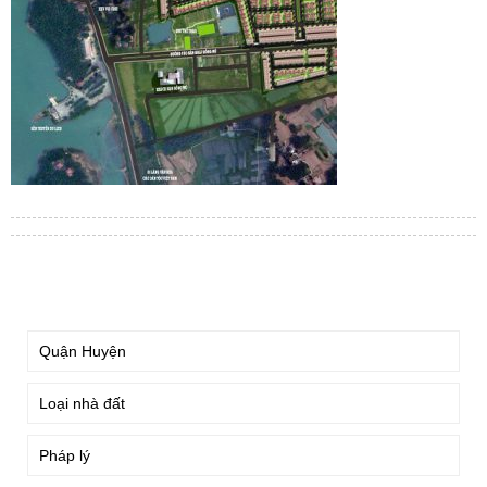
TÌM KIẾM