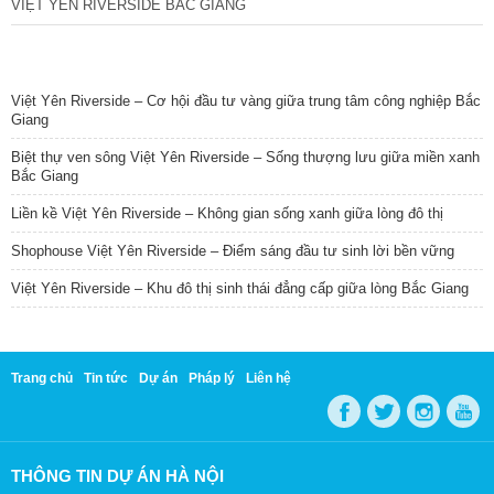
VIỆT YÊN RIVERSIDE BẮC GIANG
TIN NỔI BẬT
Việt Yên Riverside – Cơ hội đầu tư vàng giữa trung tâm công nghiệp Bắc
Giang
Biệt thự ven sông Việt Yên Riverside – Sống thượng lưu giữa miền xanh
Bắc Giang
Liền kề Việt Yên Riverside – Không gian sống xanh giữa lòng đô thị
Shophouse Việt Yên Riverside – Điểm sáng đầu tư sinh lời bền vững
Việt Yên Riverside – Khu đô thị sinh thái đẳng cấp giữa lòng Bắc Giang
Trang chủ
Tin tức
Dự án
Pháp lý
Liên hệ
THÔNG TIN DỰ ÁN HÀ NỘI