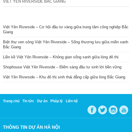
VIỆT YÊN RIVERSIDE BẮC GIANG
TIN NỔI BẬT
Việt Yên Riverside – Cơ hội đầu tư vàng giữa trung tâm công nghiệp Bắc
Giang
Biệt thự ven sông Việt Yên Riverside – Sống thượng lưu giữa miền xanh
Bắc Giang
Liền kề Việt Yên Riverside – Không gian sống xanh giữa lòng đô thị
Shophouse Việt Yên Riverside – Điểm sáng đầu tư sinh lời bền vững
Việt Yên Riverside – Khu đô thị sinh thái đẳng cấp giữa lòng Bắc Giang
Trang chủ
Tin tức
Dự án
Pháp lý
Liên hệ
THÔNG TIN DỰ ÁN HÀ NỘI