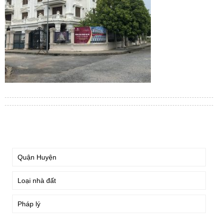
TÌM KIẾM