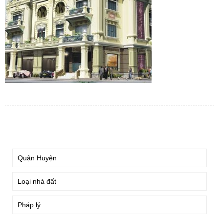
TÌM KIẾM