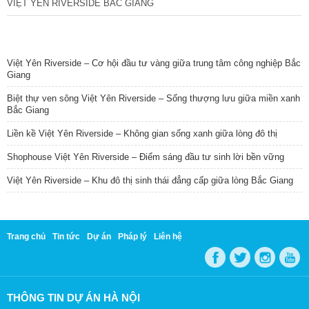
VIỆT YÊN RIVERSIDE BẮC GIANG
TIN NỔI BẬT
Việt Yên Riverside – Cơ hội đầu tư vàng giữa trung tâm công nghiệp Bắc
Giang
Biệt thự ven sông Việt Yên Riverside – Sống thượng lưu giữa miền xanh
Bắc Giang
Liền kề Việt Yên Riverside – Không gian sống xanh giữa lòng đô thị
Shophouse Việt Yên Riverside – Điểm sáng đầu tư sinh lời bền vững
Việt Yên Riverside – Khu đô thị sinh thái đẳng cấp giữa lòng Bắc Giang
Trang chủ
Tin tức
Dự án
Pháp lý
Liên hệ
THÔNG TIN DỰ ÁN HÀ NỘI