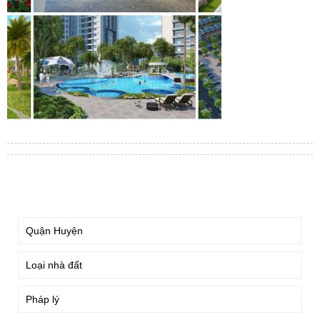
TÌM KIẾM