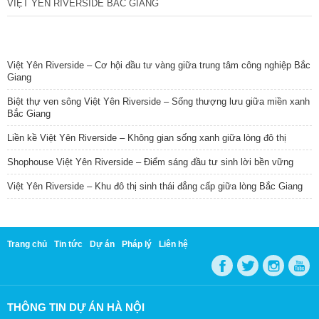
VIỆT YÊN RIVERSIDE BẮC GIANG
TIN NỔI BẬT
Việt Yên Riverside – Cơ hội đầu tư vàng giữa trung tâm công nghiệp Bắc
Giang
Biệt thự ven sông Việt Yên Riverside – Sống thượng lưu giữa miền xanh
Bắc Giang
Liền kề Việt Yên Riverside – Không gian sống xanh giữa lòng đô thị
Shophouse Việt Yên Riverside – Điểm sáng đầu tư sinh lời bền vững
Việt Yên Riverside – Khu đô thị sinh thái đẳng cấp giữa lòng Bắc Giang
Trang chủ
Tin tức
Dự án
Pháp lý
Liên hệ
THÔNG TIN DỰ ÁN HÀ NỘI