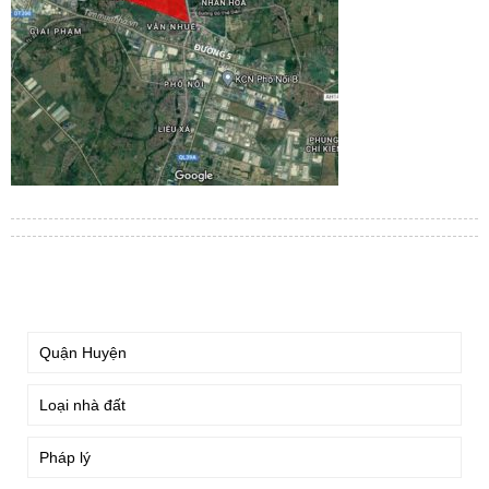
TÌM KIẾM