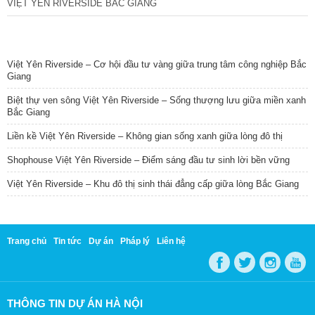
VIỆT YÊN RIVERSIDE BẮC GIANG
TIN NỔI BẬT
Việt Yên Riverside – Cơ hội đầu tư vàng giữa trung tâm công nghiệp Bắc
Giang
Biệt thự ven sông Việt Yên Riverside – Sống thượng lưu giữa miền xanh
Bắc Giang
Liền kề Việt Yên Riverside – Không gian sống xanh giữa lòng đô thị
Shophouse Việt Yên Riverside – Điểm sáng đầu tư sinh lời bền vững
Việt Yên Riverside – Khu đô thị sinh thái đẳng cấp giữa lòng Bắc Giang
Trang chủ
Tin tức
Dự án
Pháp lý
Liên hệ
THÔNG TIN DỰ ÁN HÀ NỘI