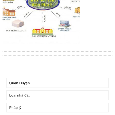
TÌM KIẾM