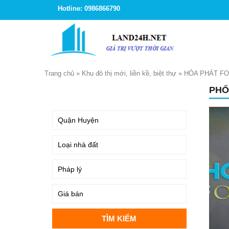
Hotline: 0986866790
Trang chủ
»
Khu đô thị mới, liền kề, biệt thự
»
HÒA PHÁT FO
PHỐ
TÌM KIẾM