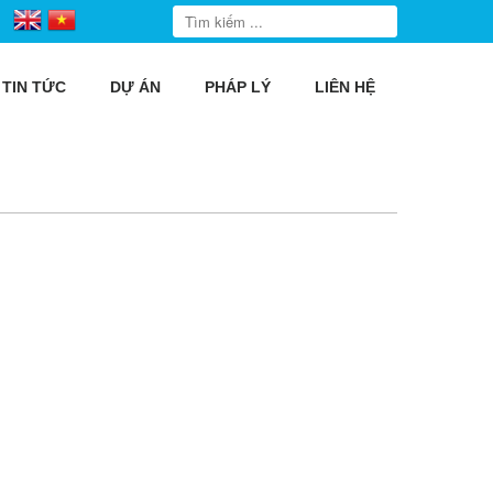
TIN TỨC
DỰ ÁN
PHÁP LÝ
LIÊN HỆ