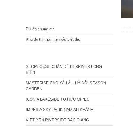
DỰ ÁN
Dự án chung cư
Khu đô thị mới, liền kề, biệt thự
CÁC DỰ ÁN MỚI NHẤT
SHOPHOUSE CHÂN ĐẾ BERRIVER LONG
BIÊN
MASTERISE CAO XÀ LÁ – HÀ NỘI SEASON
GARDEN
ICONIA LAKESIDE TỐ HỮU MIPEC
IMPERIA SKY PARK NAM AN KHÁNH
VIỆT YÊN RIVERSIDE BẮC GIANG