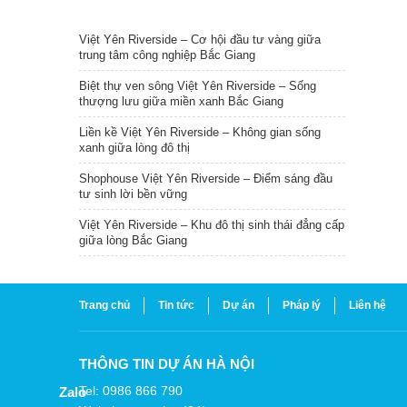
TIN NỔI BẬT
Việt Yên Riverside – Cơ hội đầu tư vàng giữa
trung tâm công nghiệp Bắc Giang
Biệt thự ven sông Việt Yên Riverside – Sống
thượng lưu giữa miền xanh Bắc Giang
Liền kề Việt Yên Riverside – Không gian sống
xanh giữa lòng đô thị
Shophouse Việt Yên Riverside – Điểm sáng đầu
tư sinh lời bền vững
Việt Yên Riverside – Khu đô thị sinh thái đẳng cấp
giữa lòng Bắc Giang
Trang chủ
Tin tức
Dự án
Pháp lý
Liên hệ
THÔNG TIN DỰ ÁN HÀ NỘI
Tel: 0986 866 790
Zalo