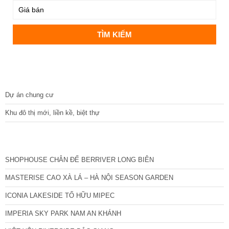
DỰ ÁN
Dự án chung cư
Khu đô thị mới, liền kề, biệt thự
CÁC DỰ ÁN MỚI NHẤT
SHOPHOUSE CHÂN ĐẾ BERRIVER LONG BIÊN
MASTERISE CAO XÀ LÁ – HÀ NỘI SEASON GARDEN
ICONIA LAKESIDE TỐ HỮU MIPEC
IMPERIA SKY PARK NAM AN KHÁNH