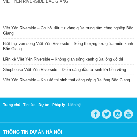
VIỆT YÊN RIVERSIDE BẮC GIANG
TIN NỔI BẬT
Việt Yên Riverside – Cơ hội đầu tư vàng giữa trung tâm công nghiệp Bắc
Giang
Biệt thự ven sông Việt Yên Riverside – Sống thượng lưu giữa miền xanh
Bắc Giang
Liền kề Việt Yên Riverside – Không gian sống xanh giữa lòng đô thị
Shophouse Việt Yên Riverside – Điểm sáng đầu tư sinh lời bền vững
Việt Yên Riverside – Khu đô thị sinh thái đẳng cấp giữa lòng Bắc Giang
Trang chủ
Tin tức
Dự án
Pháp lý
Liên hệ
THÔNG TIN DỰ ÁN HÀ NỘI