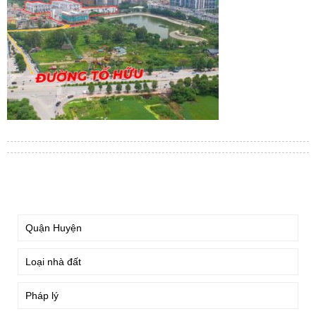
TÌM KIẾM