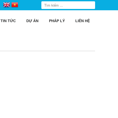
TIN TỨC
DỰ ÁN
PHÁP LÝ
LIÊN HỆ