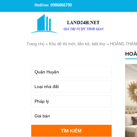
Hotline: 0986866790
Trang chủ
»
Khu đô thị mới, liền kề, biệt thự
»
HOÀNG THÀNH
HOÀ
TÌM KIẾM