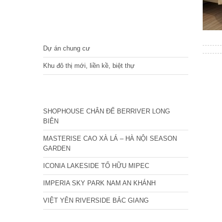
DỰ ÁN
Dự án chung cư
Khu đô thị mới, liền kề, biệt thự
CÁC DỰ ÁN MỚI NHẤT
SHOPHOUSE CHÂN ĐẾ BERRIVER LONG
BIÊN
MASTERISE CAO XÀ LÁ – HÀ NỘI SEASON
GARDEN
ICONIA LAKESIDE TỐ HỮU MIPEC
IMPERIA SKY PARK NAM AN KHÁNH
VIỆT YÊN RIVERSIDE BẮC GIANG