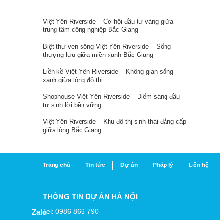
TIN NỔI BẬT
Việt Yên Riverside – Cơ hội đầu tư vàng giữa
trung tâm công nghiệp Bắc Giang
Biệt thự ven sông Việt Yên Riverside – Sống
thượng lưu giữa miền xanh Bắc Giang
Liền kề Việt Yên Riverside – Không gian sống
xanh giữa lòng đô thị
Shophouse Việt Yên Riverside – Điểm sáng đầu
tư sinh lời bền vững
Việt Yên Riverside – Khu đô thị sinh thái đẳng cấp
giữa lòng Bắc Giang
Trang chủ
Tin tức
Dự án
Pháp lý
Liên hệ
THÔNG TIN DỰ ÁN HÀ NỘI
Tel: 0986 866 790
Zalo