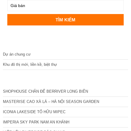
DỰ ÁN
Dự án chung cư
Khu đô thị mới, liền kề, biệt thự
CÁC DỰ ÁN MỚI NHẤT
SHOPHOUSE CHÂN ĐẾ BERRIVER LONG BIÊN
MASTERISE CAO XÀ LÁ – HÀ NỘI SEASON GARDEN
ICONIA LAKESIDE TỐ HỮU MIPEC
IMPERIA SKY PARK NAM AN KHÁNH