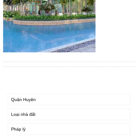
TÌM KIẾM