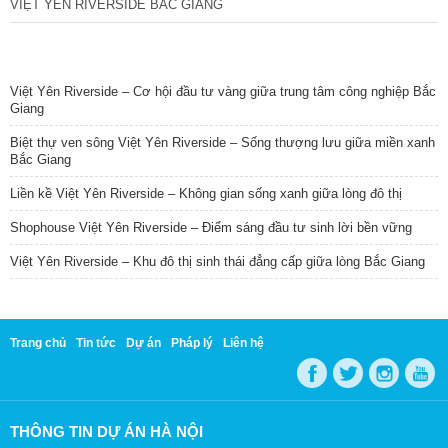
VIỆT YÊN RIVERSIDE BẮC GIANG
TIN NỔI BẬT
Việt Yên Riverside – Cơ hội đầu tư vàng giữa trung tâm công nghiệp Bắc
Giang
Biệt thự ven sông Việt Yên Riverside – Sống thượng lưu giữa miền xanh
Bắc Giang
Liền kề Việt Yên Riverside – Không gian sống xanh giữa lòng đô thị
Shophouse Việt Yên Riverside – Điểm sáng đầu tư sinh lời bền vững
Việt Yên Riverside – Khu đô thị sinh thái đẳng cấp giữa lòng Bắc Giang
Trang chủ
Tin tức
Dự án
Pháp lý
Liên hệ
THÔNG TIN DỰ ÁN HÀ NỘI