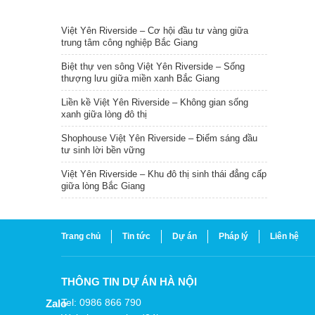
TIN NỔI BẬT
Việt Yên Riverside – Cơ hội đầu tư vàng giữa
trung tâm công nghiệp Bắc Giang
Biệt thự ven sông Việt Yên Riverside – Sống
thượng lưu giữa miền xanh Bắc Giang
Liền kề Việt Yên Riverside – Không gian sống
xanh giữa lòng đô thị
Shophouse Việt Yên Riverside – Điểm sáng đầu
tư sinh lời bền vững
Việt Yên Riverside – Khu đô thị sinh thái đẳng cấp
giữa lòng Bắc Giang
Trang chủ
Tin tức
Dự án
Pháp lý
Liên hệ
THÔNG TIN DỰ ÁN HÀ NỘI
Tel: 0986 866 790
Zalo