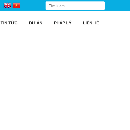
TIN TỨC
DỰ ÁN
PHÁP LÝ
LIÊN HỆ