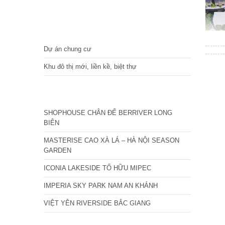
DỰ ÁN
Dự án chung cư
Khu đô thị mới, liền kề, biệt thự
CÁC DỰ ÁN MỚI NHẤT
SHOPHOUSE CHÂN ĐẾ BERRIVER LONG
BIÊN
MASTERISE CAO XÀ LÁ – HÀ NỘI SEASON
GARDEN
ICONIA LAKESIDE TỐ HỮU MIPEC
IMPERIA SKY PARK NAM AN KHÁNH
VIỆT YÊN RIVERSIDE BẮC GIANG