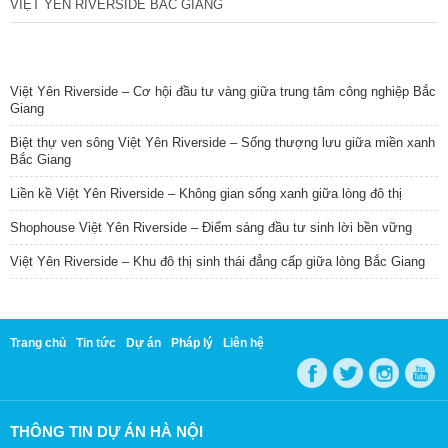
VIỆT YÊN RIVERSIDE BẮC GIANG
TIN NỔI BẬT
Việt Yên Riverside – Cơ hội đầu tư vàng giữa trung tâm công nghiệp Bắc
Giang
Biệt thự ven sông Việt Yên Riverside – Sống thượng lưu giữa miền xanh
Bắc Giang
Liền kề Việt Yên Riverside – Không gian sống xanh giữa lòng đô thị
Shophouse Việt Yên Riverside – Điểm sáng đầu tư sinh lời bền vững
Việt Yên Riverside – Khu đô thị sinh thái đẳng cấp giữa lòng Bắc Giang
Trang chủ
Tin tức
Dự án
Pháp lý
Liên hệ
THÔNG TIN DỰ ÁN HÀ NỘI