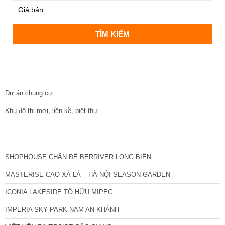
DỰ ÁN
Dự án chung cư
Khu đô thị mới, liền kề, biệt thự
CÁC DỰ ÁN MỚI NHẤT
SHOPHOUSE CHÂN ĐẾ BERRIVER LONG BIÊN
MASTERISE CAO XÀ LÁ – HÀ NỘI SEASON GARDEN
ICONIA LAKESIDE TỐ HỮU MIPEC
IMPERIA SKY PARK NAM AN KHÁNH