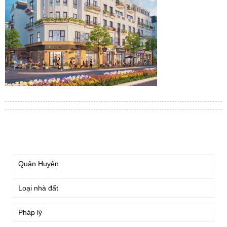
TÌM KIẾM