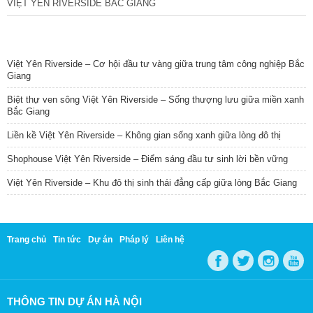
VIỆT YÊN RIVERSIDE BẮC GIANG
TIN NỔI BẬT
Việt Yên Riverside – Cơ hội đầu tư vàng giữa trung tâm công nghiệp Bắc
Giang
Biệt thự ven sông Việt Yên Riverside – Sống thượng lưu giữa miền xanh
Bắc Giang
Liền kề Việt Yên Riverside – Không gian sống xanh giữa lòng đô thị
Shophouse Việt Yên Riverside – Điểm sáng đầu tư sinh lời bền vững
Việt Yên Riverside – Khu đô thị sinh thái đẳng cấp giữa lòng Bắc Giang
Trang chủ
Tin tức
Dự án
Pháp lý
Liên hệ
THÔNG TIN DỰ ÁN HÀ NỘI