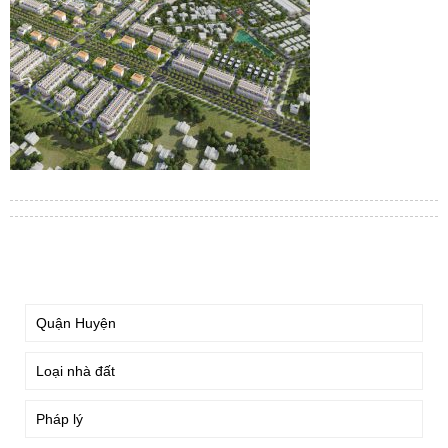
TÌM KIẾM