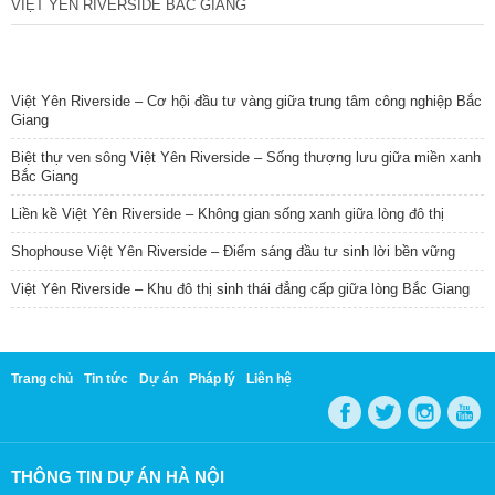
VIỆT YÊN RIVERSIDE BẮC GIANG
TIN NỔI BẬT
Việt Yên Riverside – Cơ hội đầu tư vàng giữa trung tâm công nghiệp Bắc
Giang
Biệt thự ven sông Việt Yên Riverside – Sống thượng lưu giữa miền xanh
Bắc Giang
Liền kề Việt Yên Riverside – Không gian sống xanh giữa lòng đô thị
Shophouse Việt Yên Riverside – Điểm sáng đầu tư sinh lời bền vững
Việt Yên Riverside – Khu đô thị sinh thái đẳng cấp giữa lòng Bắc Giang
Trang chủ
Tin tức
Dự án
Pháp lý
Liên hệ
THÔNG TIN DỰ ÁN HÀ NỘI