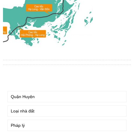
TÌM KIẾM