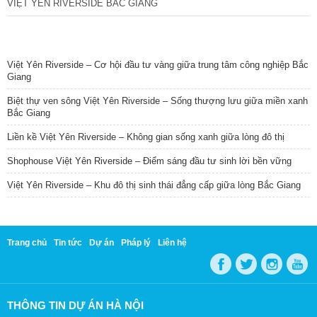
VIỆT YÊN RIVERSIDE BẮC GIANG
TIN NỔI BẬT
Việt Yên Riverside – Cơ hội đầu tư vàng giữa trung tâm công nghiệp Bắc
Giang
Biệt thự ven sông Việt Yên Riverside – Sống thượng lưu giữa miền xanh
Bắc Giang
Liền kề Việt Yên Riverside – Không gian sống xanh giữa lòng đô thị
Shophouse Việt Yên Riverside – Điểm sáng đầu tư sinh lời bền vững
Việt Yên Riverside – Khu đô thị sinh thái đẳng cấp giữa lòng Bắc Giang
Trang chủ
Tin tức
Dự án
Pháp lý
Liên hệ
THÔNG TIN DỰ ÁN HÀ NỘI