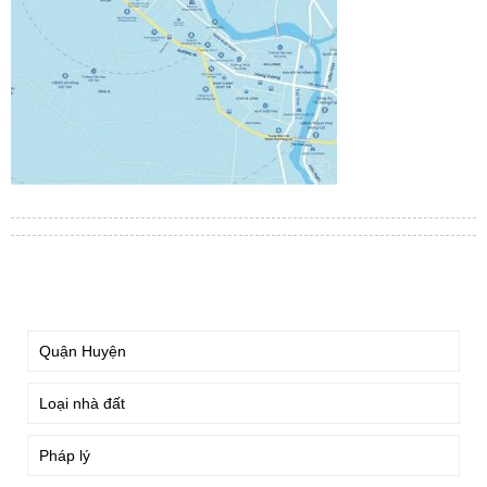
TÌM KIẾM