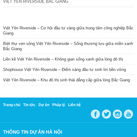
VIỆT YÊN RIVERSIDE BẮC GIANG
TIN NỔI BẬT
Việt Yên Riverside – Cơ hội đầu tư vàng giữa trung tâm công nghiệp Bắc
Giang
Biệt thự ven sông Việt Yên Riverside – Sống thượng lưu giữa miền xanh
Bắc Giang
Liền kề Việt Yên Riverside – Không gian sống xanh giữa lòng đô thị
Shophouse Việt Yên Riverside – Điểm sáng đầu tư sinh lời bền vững
Việt Yên Riverside – Khu đô thị sinh thái đẳng cấp giữa lòng Bắc Giang
Trang chủ
Tin tức
Dự án
Pháp lý
Liên hệ
THÔNG TIN DỰ ÁN HÀ NỘI