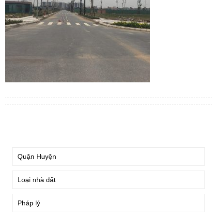
TÌM KIẾM