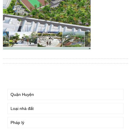
TÌM KIẾM