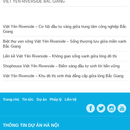
VIỆT YÊN RIVERSIDE BẮC GIANG
TIN NỔI BẬT
Việt Yên Riverside – Cơ hội đầu tư vàng giữa trung tâm công nghiệp Bắc
Giang
Biệt thự ven sông Việt Yên Riverside – Sống thượng lưu giữa miền xanh
Bắc Giang
Liền kề Việt Yên Riverside – Không gian sống xanh giữa lòng đô thị
Shophouse Việt Yên Riverside – Điểm sáng đầu tư sinh lời bền vững
Việt Yên Riverside – Khu đô thị sinh thái đẳng cấp giữa lòng Bắc Giang
Trang chủ
Tin tức
Dự án
Pháp lý
Liên hệ
THÔNG TIN DỰ ÁN HÀ NỘI