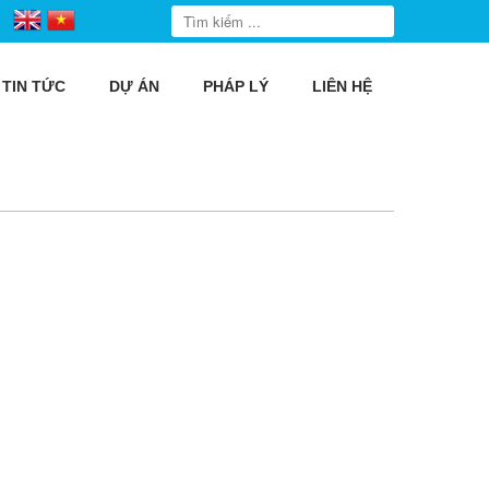
TIN TỨC
DỰ ÁN
PHÁP LÝ
LIÊN HỆ