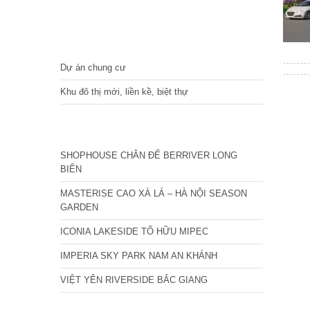
DỰ ÁN
Dự án chung cư
Khu đô thị mới, liền kề, biệt thự
CÁC DỰ ÁN MỚI NHẤT
SHOPHOUSE CHÂN ĐẾ BERRIVER LONG
BIÊN
MASTERISE CAO XÀ LÁ – HÀ NỘI SEASON
GARDEN
ICONIA LAKESIDE TỐ HỮU MIPEC
IMPERIA SKY PARK NAM AN KHÁNH
VIỆT YÊN RIVERSIDE BẮC GIANG