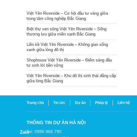
TIN NỔI BẬT
Việt Yên Riverside – Cơ hội đầu tư vàng giữa
trung tâm công nghiệp Bắc Giang
Biệt thự ven sông Việt Yên Riverside – Sống
thượng lưu giữa miền xanh Bắc Giang
Liền kề Việt Yên Riverside – Không gian sống
xanh giữa lòng đô thị
Shophouse Việt Yên Riverside – Điểm sáng đầu
tư sinh lời bền vững
Việt Yên Riverside – Khu đô thị sinh thái đẳng cấp
giữa lòng Bắc Giang
Trang chủ
Tin tức
Dự án
Pháp lý
Liên hệ
THÔNG TIN DỰ ÁN HÀ NỘI
Tel: 0986 866 790
Zalo