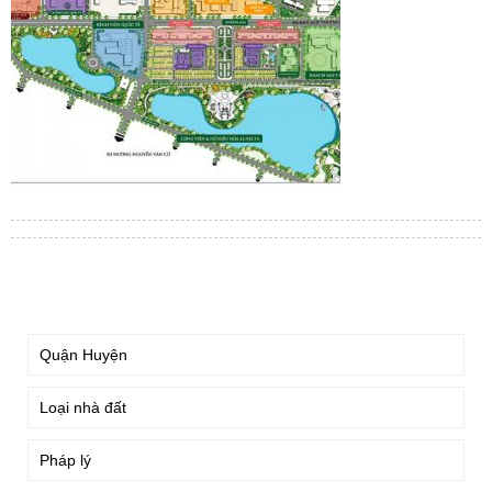
TÌM KIẾM