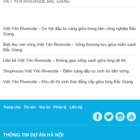
VIỆT YÊN RIVERSIDE BẮC GIANG
TIN NỔI BẬT
Việt Yên Riverside – Cơ hội đầu tư vàng giữa trung tâm công nghiệp Bắc
Giang
Biệt thự ven sông Việt Yên Riverside – Sống thượng lưu giữa miền xanh
Bắc Giang
Liền kề Việt Yên Riverside – Không gian sống xanh giữa lòng đô thị
Shophouse Việt Yên Riverside – Điểm sáng đầu tư sinh lời bền vững
Việt Yên Riverside – Khu đô thị sinh thái đẳng cấp giữa lòng Bắc Giang
Trang chủ
Tin tức
Dự án
Pháp lý
Liên hệ
THÔNG TIN DỰ ÁN HÀ NỘI