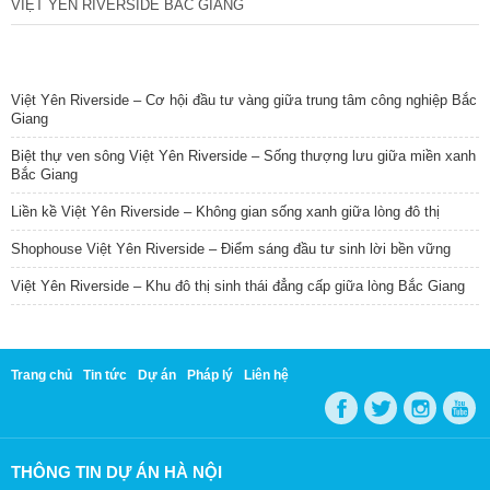
VIỆT YÊN RIVERSIDE BẮC GIANG
TIN NỔI BẬT
Việt Yên Riverside – Cơ hội đầu tư vàng giữa trung tâm công nghiệp Bắc
Giang
Biệt thự ven sông Việt Yên Riverside – Sống thượng lưu giữa miền xanh
Bắc Giang
Liền kề Việt Yên Riverside – Không gian sống xanh giữa lòng đô thị
Shophouse Việt Yên Riverside – Điểm sáng đầu tư sinh lời bền vững
Việt Yên Riverside – Khu đô thị sinh thái đẳng cấp giữa lòng Bắc Giang
Trang chủ
Tin tức
Dự án
Pháp lý
Liên hệ
THÔNG TIN DỰ ÁN HÀ NỘI