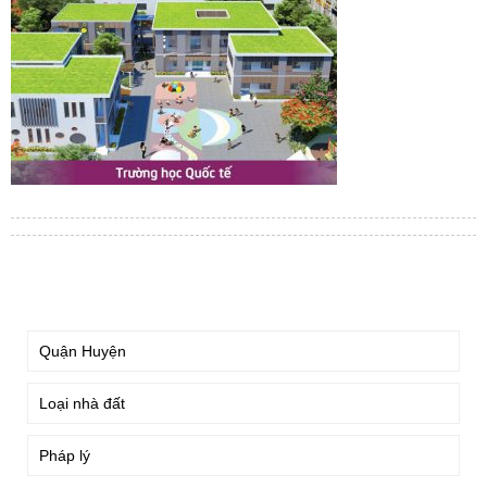
TÌM KIẾM