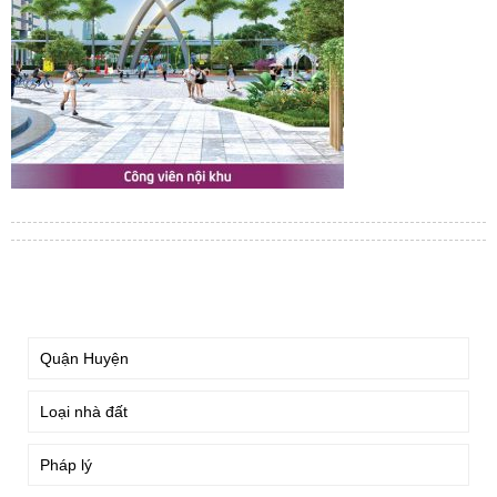
TÌM KIẾM