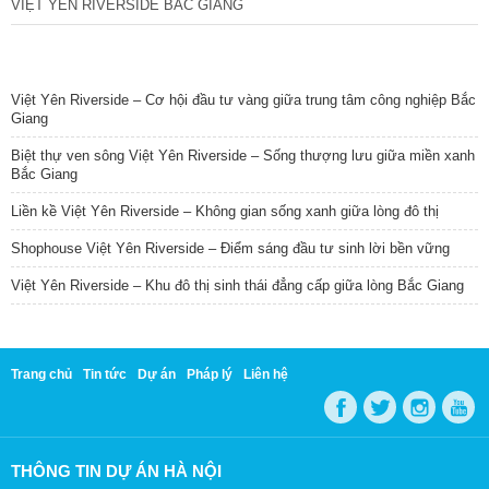
VIỆT YÊN RIVERSIDE BẮC GIANG
TIN NỔI BẬT
Việt Yên Riverside – Cơ hội đầu tư vàng giữa trung tâm công nghiệp Bắc
Giang
Biệt thự ven sông Việt Yên Riverside – Sống thượng lưu giữa miền xanh
Bắc Giang
Liền kề Việt Yên Riverside – Không gian sống xanh giữa lòng đô thị
Shophouse Việt Yên Riverside – Điểm sáng đầu tư sinh lời bền vững
Việt Yên Riverside – Khu đô thị sinh thái đẳng cấp giữa lòng Bắc Giang
Trang chủ
Tin tức
Dự án
Pháp lý
Liên hệ
THÔNG TIN DỰ ÁN HÀ NỘI