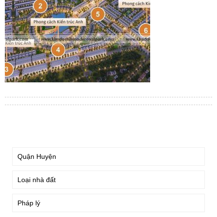
TÌM KIẾM