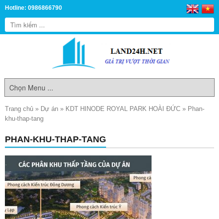
Hotline: 0986866790
Trang chủ
»
Dự án
»
KDT HINODE ROYAL PARK HOÀI ĐỨC
»
Phan-
khu-thap-tang
PHAN-KHU-THAP-TANG