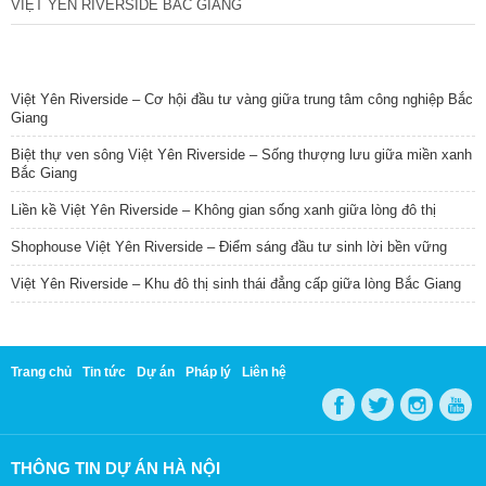
VIỆT YÊN RIVERSIDE BẮC GIANG
TIN NỔI BẬT
Việt Yên Riverside – Cơ hội đầu tư vàng giữa trung tâm công nghiệp Bắc
Giang
Biệt thự ven sông Việt Yên Riverside – Sống thượng lưu giữa miền xanh
Bắc Giang
Liền kề Việt Yên Riverside – Không gian sống xanh giữa lòng đô thị
Shophouse Việt Yên Riverside – Điểm sáng đầu tư sinh lời bền vững
Việt Yên Riverside – Khu đô thị sinh thái đẳng cấp giữa lòng Bắc Giang
Trang chủ
Tin tức
Dự án
Pháp lý
Liên hệ
THÔNG TIN DỰ ÁN HÀ NỘI