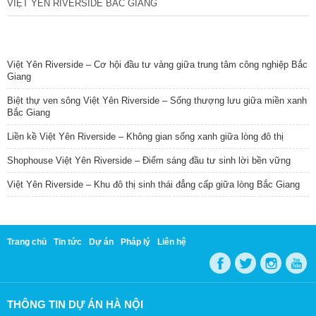
VIỆT YÊN RIVERSIDE BẮC GIANG
TIN NỔI BẬT
Việt Yên Riverside – Cơ hội đầu tư vàng giữa trung tâm công nghiệp Bắc
Giang
Biệt thự ven sông Việt Yên Riverside – Sống thượng lưu giữa miền xanh
Bắc Giang
Liền kề Việt Yên Riverside – Không gian sống xanh giữa lòng đô thị
Shophouse Việt Yên Riverside – Điểm sáng đầu tư sinh lời bền vững
Việt Yên Riverside – Khu đô thị sinh thái đẳng cấp giữa lòng Bắc Giang
Trang chủ
Tin tức
Dự án
Pháp lý
Liên hệ
THÔNG TIN DỰ ÁN HÀ NỘI