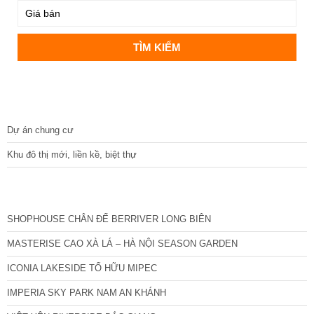
DỰ ÁN
Dự án chung cư
Khu đô thị mới, liền kề, biệt thự
CÁC DỰ ÁN MỚI NHẤT
SHOPHOUSE CHÂN ĐẾ BERRIVER LONG BIÊN
MASTERISE CAO XÀ LÁ – HÀ NỘI SEASON GARDEN
ICONIA LAKESIDE TỐ HỮU MIPEC
IMPERIA SKY PARK NAM AN KHÁNH