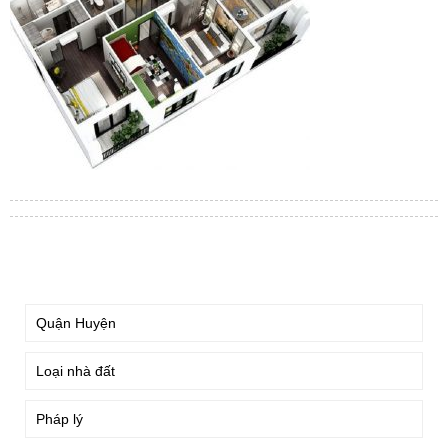
TÌM KIẾM