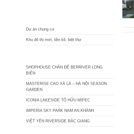
DỰ ÁN
Dự án chung cư
Khu đô thị mới, liền kề, biệt thự
CÁC DỰ ÁN MỚI NHẤT
SHOPHOUSE CHÂN ĐẾ BERRIVER LONG
BIÊN
MASTERISE CAO XÀ LÁ – HÀ NỘI SEASON
GARDEN
ICONIA LAKESIDE TỐ HỮU MIPEC
IMPERIA SKY PARK NAM AN KHÁNH
VIỆT YÊN RIVERSIDE BẮC GIANG