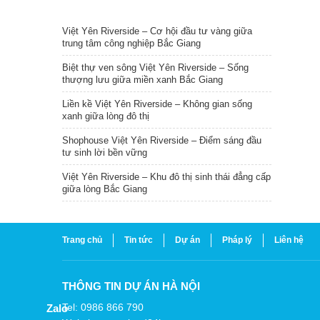
TIN NỔI BẬT
Việt Yên Riverside – Cơ hội đầu tư vàng giữa
trung tâm công nghiệp Bắc Giang
Biệt thự ven sông Việt Yên Riverside – Sống
thượng lưu giữa miền xanh Bắc Giang
Liền kề Việt Yên Riverside – Không gian sống
xanh giữa lòng đô thị
Shophouse Việt Yên Riverside – Điểm sáng đầu
tư sinh lời bền vững
Việt Yên Riverside – Khu đô thị sinh thái đẳng cấp
giữa lòng Bắc Giang
Trang chủ
Tin tức
Dự án
Pháp lý
Liên hệ
THÔNG TIN DỰ ÁN HÀ NỘI
Tel: 0986 866 790
Zalo