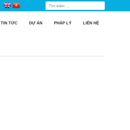
TIN TỨC
DỰ ÁN
PHÁP LÝ
LIÊN HỆ