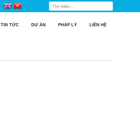
TIN TỨC
DỰ ÁN
PHÁP LÝ
LIÊN HỆ