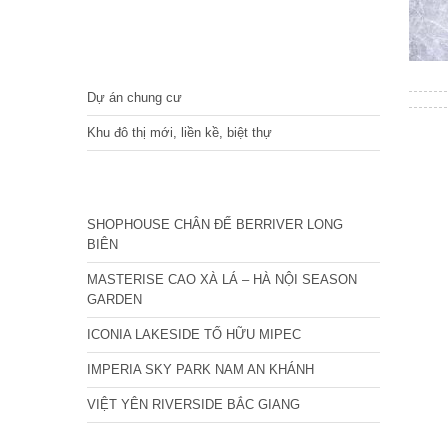
DỰ ÁN
Dự án chung cư
Khu đô thị mới, liền kề, biệt thự
CÁC DỰ ÁN MỚI NHẤT
SHOPHOUSE CHÂN ĐẾ BERRIVER LONG
BIÊN
MASTERISE CAO XÀ LÁ – HÀ NỘI SEASON
GARDEN
ICONIA LAKESIDE TỐ HỮU MIPEC
IMPERIA SKY PARK NAM AN KHÁNH
VIỆT YÊN RIVERSIDE BẮC GIANG