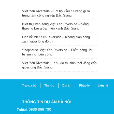
TIN NỔI BẬT
Việt Yên Riverside – Cơ hội đầu tư vàng giữa
trung tâm công nghiệp Bắc Giang
Biệt thự ven sông Việt Yên Riverside – Sống
thượng lưu giữa miền xanh Bắc Giang
Liền kề Việt Yên Riverside – Không gian sống
xanh giữa lòng đô thị
Shophouse Việt Yên Riverside – Điểm sáng đầu
tư sinh lời bền vững
Việt Yên Riverside – Khu đô thị sinh thái đẳng cấp
giữa lòng Bắc Giang
Trang chủ
Tin tức
Dự án
Pháp lý
Liên hệ
THÔNG TIN DỰ ÁN HÀ NỘI
Tel: 0986 866 790
Zalo