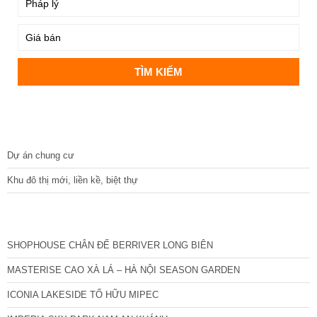
DỰ ÁN
Dự án chung cư
Khu đô thị mới, liền kề, biệt thự
CÁC DỰ ÁN MỚI NHẤT
SHOPHOUSE CHÂN ĐẾ BERRIVER LONG BIÊN
MASTERISE CAO XÀ LÁ – HÀ NỘI SEASON GARDEN
ICONIA LAKESIDE TỐ HỮU MIPEC