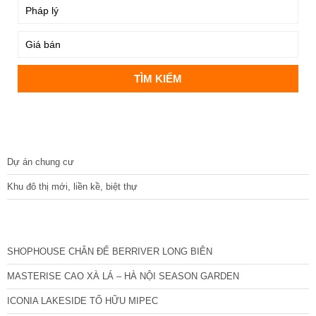
DỰ ÁN
Dự án chung cư
Khu đô thị mới, liền kề, biệt thự
CÁC DỰ ÁN MỚI NHẤT
SHOPHOUSE CHÂN ĐẾ BERRIVER LONG BIÊN
MASTERISE CAO XÀ LÁ – HÀ NỘI SEASON GARDEN
ICONIA LAKESIDE TỐ HỮU MIPEC