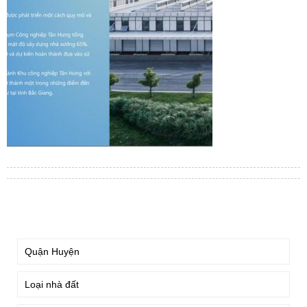
TÌM KIẾM