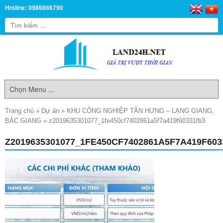
Hotline: 0986866790
Trang chủ
»
Dự án
»
KHU CÔNG NGHIỆP TÂN HƯNG – LẠNG GIANG,
BẮC GIANG
»
z2019635301077_1fe450cf7402861a5f7a419f60331fb3
Z2019635301077_1FE450CF7402861A5F7A419F603