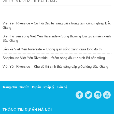
VIỆT YÊN RIVERSIDE BẮC GIANG
TIN NỔI BẬT
Việt Yên Riverside – Cơ hội đầu tư vàng giữa trung tâm công nghiệp Bắc
Giang
Biệt thự ven sông Việt Yên Riverside – Sống thượng lưu giữa miền xanh
Bắc Giang
Liền kề Việt Yên Riverside – Không gian sống xanh giữa lòng đô thị
Shophouse Việt Yên Riverside – Điểm sáng đầu tư sinh lời bền vững
Việt Yên Riverside – Khu đô thị sinh thái đẳng cấp giữa lòng Bắc Giang
Trang chủ
Tin tức
Dự án
Pháp lý
Liên hệ
THÔNG TIN DỰ ÁN HÀ NỘI