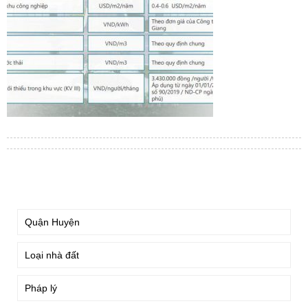
TÌM KIẾM