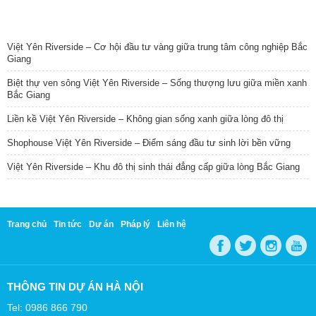
TIN NỔI BẬT
Việt Yên Riverside – Cơ hội đầu tư vàng giữa trung tâm công nghiệp Bắc
Giang
Biệt thự ven sông Việt Yên Riverside – Sống thượng lưu giữa miền xanh
Bắc Giang
Liền kề Việt Yên Riverside – Không gian sống xanh giữa lòng đô thị
Shophouse Việt Yên Riverside – Điểm sáng đầu tư sinh lời bền vững
Việt Yên Riverside – Khu đô thị sinh thái đẳng cấp giữa lòng Bắc Giang
Trang chủ
Tin tức
Dự án
Pháp lý
Liên hệ
THÔNG TIN DỰ ÁN HÀ NỘI
Tel: 0986 866 790