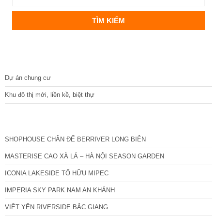
DỰ ÁN
Dự án chung cư
Khu đô thị mới, liền kề, biệt thự
CÁC DỰ ÁN MỚI NHẤT
SHOPHOUSE CHÂN ĐẾ BERRIVER LONG BIÊN
MASTERISE CAO XÀ LÁ – HÀ NỘI SEASON GARDEN
ICONIA LAKESIDE TỐ HỮU MIPEC
IMPERIA SKY PARK NAM AN KHÁNH
VIỆT YÊN RIVERSIDE BẮC GIANG