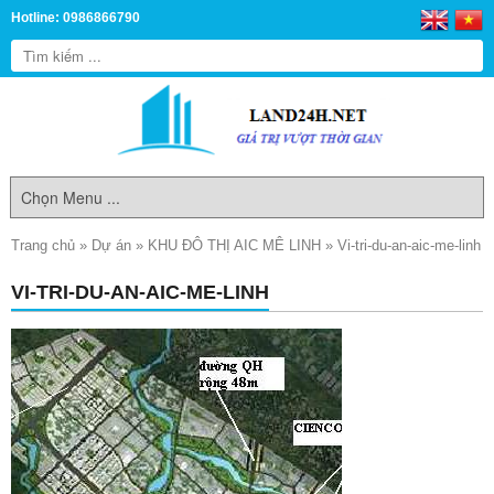
Hotline: 0986866790
Trang chủ
»
Dự án
»
KHU ĐÔ THỊ AIC MÊ LINH
»
Vi-tri-du-an-aic-me-linh
VI-TRI-DU-AN-AIC-ME-LINH