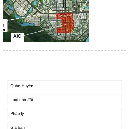
TÌM KIẾM