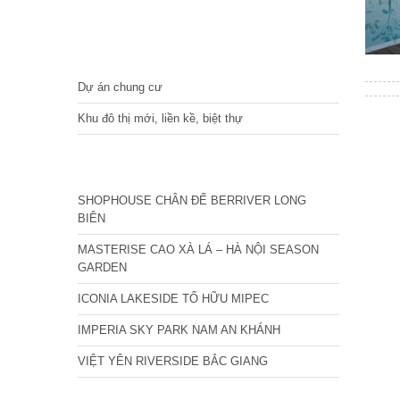
DỰ ÁN
Dự án chung cư
Khu đô thị mới, liền kề, biệt thự
CÁC DỰ ÁN MỚI NHẤT
SHOPHOUSE CHÂN ĐẾ BERRIVER LONG
BIÊN
MASTERISE CAO XÀ LÁ – HÀ NỘI SEASON
GARDEN
ICONIA LAKESIDE TỐ HỮU MIPEC
IMPERIA SKY PARK NAM AN KHÁNH
VIỆT YÊN RIVERSIDE BẮC GIANG