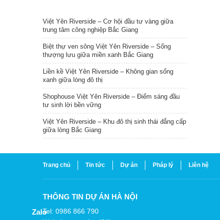
TIN NỔI BẬT
Việt Yên Riverside – Cơ hội đầu tư vàng giữa
trung tâm công nghiệp Bắc Giang
Biệt thự ven sông Việt Yên Riverside – Sống
thượng lưu giữa miền xanh Bắc Giang
Liền kề Việt Yên Riverside – Không gian sống
xanh giữa lòng đô thị
Shophouse Việt Yên Riverside – Điểm sáng đầu
tư sinh lời bền vững
Việt Yên Riverside – Khu đô thị sinh thái đẳng cấp
giữa lòng Bắc Giang
Trang chủ
Tin tức
Dự án
Pháp lý
Liên hệ
THÔNG TIN DỰ ÁN HÀ NỘI
Tel: 0986 866 790
Zalo