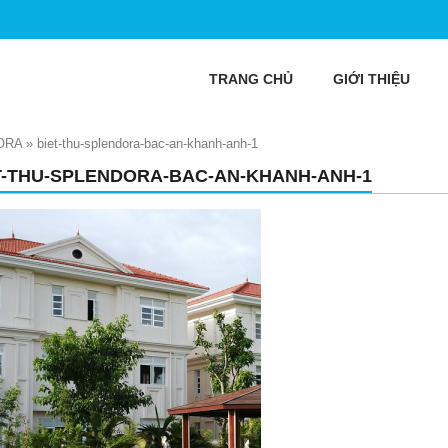
TRANG CHỦ
GIỚI THIỆU
ORA
»
biet-thu-splendora-bac-an-khanh-anh-1
T-THU-SPLENDORA-BAC-AN-KHANH-ANH-1