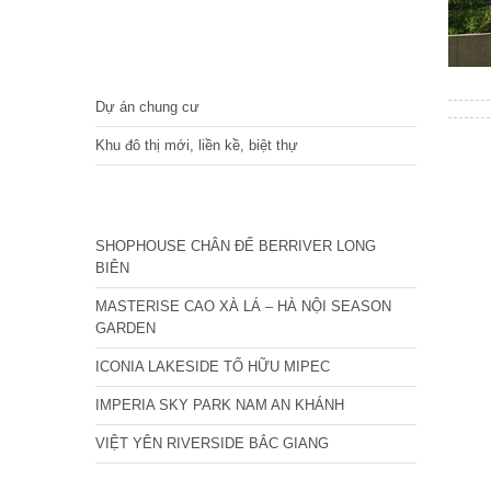
DỰ ÁN
Dự án chung cư
Khu đô thị mới, liền kề, biệt thự
CÁC DỰ ÁN MỚI NHẤT
SHOPHOUSE CHÂN ĐẾ BERRIVER LONG
BIÊN
MASTERISE CAO XÀ LÁ – HÀ NỘI SEASON
GARDEN
ICONIA LAKESIDE TỐ HỮU MIPEC
IMPERIA SKY PARK NAM AN KHÁNH
VIỆT YÊN RIVERSIDE BẮC GIANG