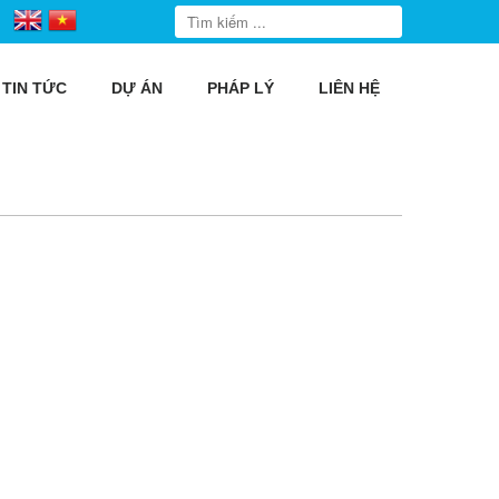
TIN TỨC
DỰ ÁN
PHÁP LÝ
LIÊN HỆ