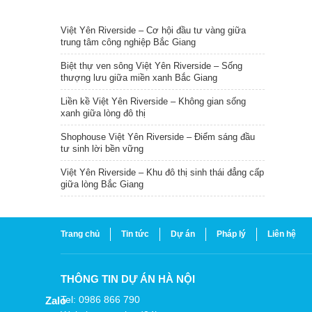
TIN NỔI BẬT
Việt Yên Riverside – Cơ hội đầu tư vàng giữa
trung tâm công nghiệp Bắc Giang
Biệt thự ven sông Việt Yên Riverside – Sống
thượng lưu giữa miền xanh Bắc Giang
Liền kề Việt Yên Riverside – Không gian sống
xanh giữa lòng đô thị
Shophouse Việt Yên Riverside – Điểm sáng đầu
tư sinh lời bền vững
Việt Yên Riverside – Khu đô thị sinh thái đẳng cấp
giữa lòng Bắc Giang
Trang chủ
Tin tức
Dự án
Pháp lý
Liên hệ
THÔNG TIN DỰ ÁN HÀ NỘI
Tel: 0986 866 790
Zalo