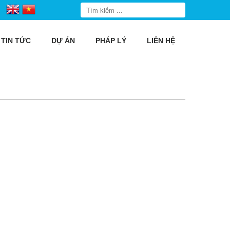
TIN TỨC
DỰ ÁN
PHÁP LÝ
LIÊN HỆ