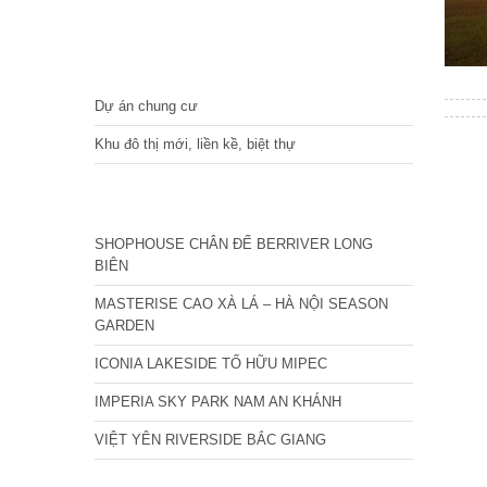
DỰ ÁN
Dự án chung cư
Khu đô thị mới, liền kề, biệt thự
CÁC DỰ ÁN MỚI NHẤT
SHOPHOUSE CHÂN ĐẾ BERRIVER LONG
BIÊN
MASTERISE CAO XÀ LÁ – HÀ NỘI SEASON
GARDEN
ICONIA LAKESIDE TỐ HỮU MIPEC
IMPERIA SKY PARK NAM AN KHÁNH
VIỆT YÊN RIVERSIDE BẮC GIANG