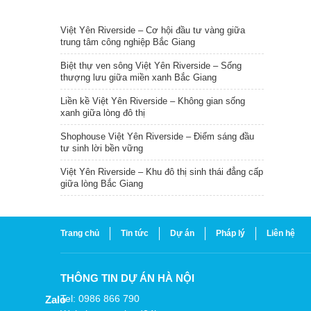
TIN NỔI BẬT
Việt Yên Riverside – Cơ hội đầu tư vàng giữa
trung tâm công nghiệp Bắc Giang
Biệt thự ven sông Việt Yên Riverside – Sống
thượng lưu giữa miền xanh Bắc Giang
Liền kề Việt Yên Riverside – Không gian sống
xanh giữa lòng đô thị
Shophouse Việt Yên Riverside – Điểm sáng đầu
tư sinh lời bền vững
Việt Yên Riverside – Khu đô thị sinh thái đẳng cấp
giữa lòng Bắc Giang
Trang chủ
Tin tức
Dự án
Pháp lý
Liên hệ
THÔNG TIN DỰ ÁN HÀ NỘI
Tel: 0986 866 790
Zalo