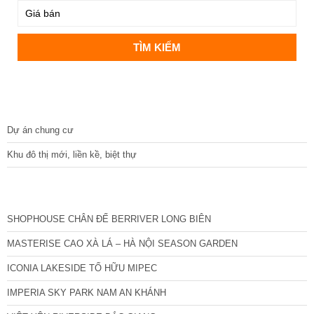
DỰ ÁN
Dự án chung cư
Khu đô thị mới, liền kề, biệt thự
CÁC DỰ ÁN MỚI NHẤT
SHOPHOUSE CHÂN ĐẾ BERRIVER LONG BIÊN
MASTERISE CAO XÀ LÁ – HÀ NỘI SEASON GARDEN
ICONIA LAKESIDE TỐ HỮU MIPEC
IMPERIA SKY PARK NAM AN KHÁNH