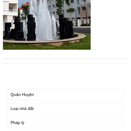
TÌM KIẾM