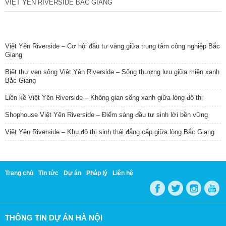
VIỆT YÊN RIVERSIDE BẮC GIANG
TIN NỔI BẬT
Việt Yên Riverside – Cơ hội đầu tư vàng giữa trung tâm công nghiệp Bắc
Giang
Biệt thự ven sông Việt Yên Riverside – Sống thượng lưu giữa miền xanh
Bắc Giang
Liền kề Việt Yên Riverside – Không gian sống xanh giữa lòng đô thị
Shophouse Việt Yên Riverside – Điểm sáng đầu tư sinh lời bền vững
Việt Yên Riverside – Khu đô thị sinh thái đẳng cấp giữa lòng Bắc Giang
Trang chủ
Tin tức
Dự án
Pháp lý
Liên hệ
THÔNG TIN DỰ ÁN HÀ NỘI