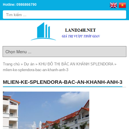
Hotline: 0986866790
Trang chủ
»
Dự án
»
KHU ĐÔ THỊ BẮC AN KHÁNH SPLENDORA
»
mlien-ke-splendora-bac-an-khanh-anh-3
MLIEN-KE-SPLENDORA-BAC-AN-KHANH-ANH-3